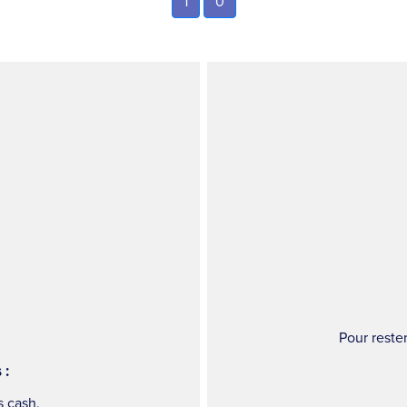
1
0
Pour reste
 :
 cash,