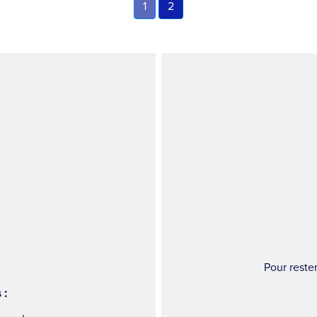
1
2
Pour reste
 :